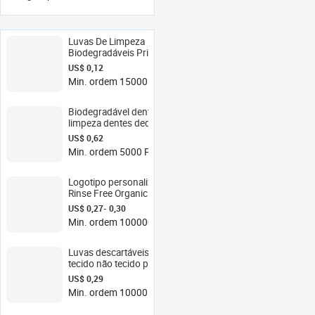
Luvas De Limpeza
Biodegradáveis Private
Label Toalhetes Húmidos
US$ 0,12
para Cães e Gatos Luvas
Min. ordem 15000 Peças
Sustentáveis Pet
Grooming
Biodegradável dental
limpeza dentes dedo
pano não tecido pet
US$ 0,62
toalhetes húmidos oral
Min. ordem 5000 Peças
pet limpeza toalhetes
dedo
Logotipo personalizado
Rinse Free Organic Pet
Cleaning Grooming Luvas
US$ 0,27- 0,30
Toalhetes molhados para
Min. ordem 100000 Peças
cães e gatos
Luvas descartáveis de
tecido não tecido para
limpeza de gatos, lenços
US$ 0,29
umedecidos para cães e
Min. ordem 10000 Peças
animais de estimação
com logotipo