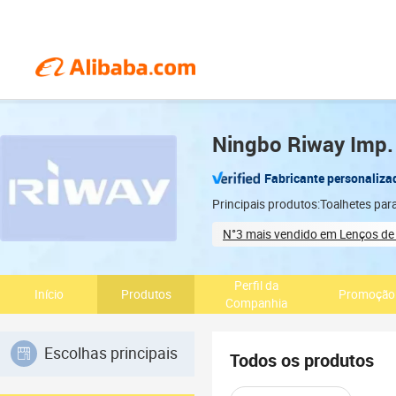
Ningbo Riway Imp. 
Fabricante personaliza
Principais produtos:Toalhetes par
N°3 mais vendido em Lenços de
Quality management certified
Perfil da
Início
Produtos
Promoção
Companhia
Escolhas principais
Todos os produtos